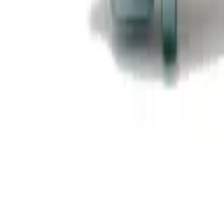
Корзина
Каталог
Клиновые анкеры
Химические анкеры
Забивные анкеры
Дюбели
Подбор аналога
Статьи
Контакты